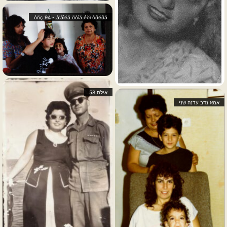
ôñç 94 - â'åìéä ðòîä éòì ôðéðä
אילת 58
אמא נדב עדנה שני