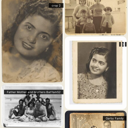
2 crop
3
Father Mother and brothers BatYam52
Garby Family