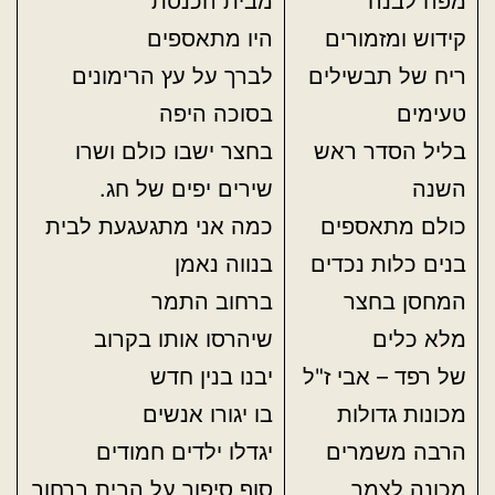
מפה לבנה
מבית הכנסת
קידוש ומזמורים
היו מתאספים
ריח של תבשילים
לברך על עץ הרימונים
טעימים
בסוכה היפה
בליל הסדר ראש
בחצר ישבו כולם ושרו
השנה
שירים יפים של חג.
כולם מתאספים
כמה אני מתגעגעת לבית
בנים כלות נכדים
בנווה נאמן
המחסן בחצר
ברחוב התמר
מלא כלים
שיהרסו אותו בקרוב
של רפד – אבי ז"ל
יבנו בנין חדש
מכונות גדולות
בו יגורו אנשים
הרבה משמרים
יגדלו ילדים חמודים
מכונה לצמר
סוף סיפור על הבית ברחוב