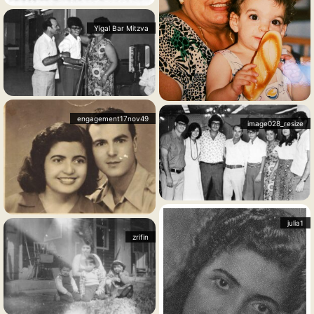
Yigal Bar Mitzva
engagement17nov49
image028_resize
julia1
zrifin