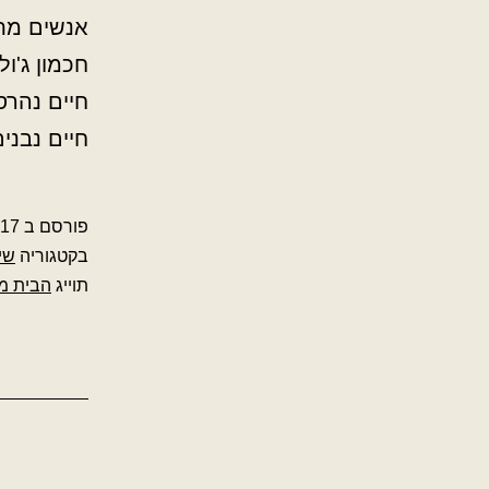
אנשים מת
חכמון ג'ול
חיים נהרס
חיים נבני
פורסם ב
-17
בקטגוריה
שי
תוייג
הבית מ