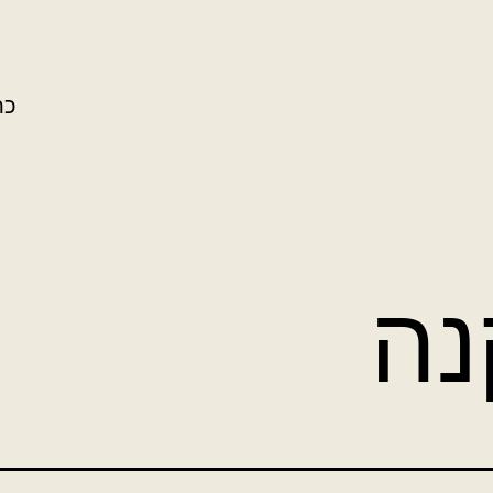
כת
נה