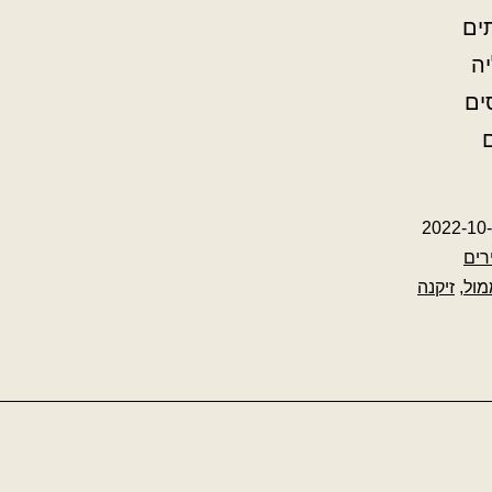
ים
יה
ים
ם
2022-10
רים
מול
,
זיקנה