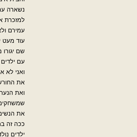
נשארה ערי
למזכרת א
עמירם ולא
עוד מעט י
שם יגורו 
עם ילדים 
ואני לא א
את החורש
ואת הנערי
שמשחקים 
את הנשים
ככה זה בח
ילדים נולד