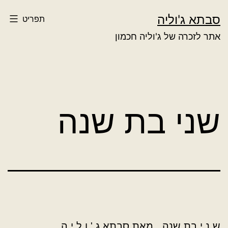
ילוג
סבתא ג'וליה
תפריט
תוכן
אתר לזכרה של ג'וליה חכמון
שני בת שנה
ש נ י בת שנה . מאת סבתא ג ' ו ל י ה